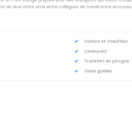
est un mini voyage préparé pour des voyageurs qui vivent à Dak
t de rêve entre amis entre collègues de travail entre amoureux
Voiture et chauffeur
Carburant
Transfert en pirogue
Visite guidée