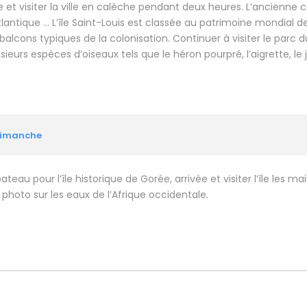
ée et visiter la ville en calèche pendant deux heures. L’ancienne 
tlantique … L’île Saint-Louis est classée au patrimoine mondial d
alcons typiques de la colonisation. Continuer à visiter le parc du
lusieurs espèces d’oiseaux tels que le héron pourpré, l’aigrette, l
-Dimanche
eau pour l’île historique de Gorée, arrivée et visiter l’île les m
e photo sur les eaux de l’Afrique occidentale.