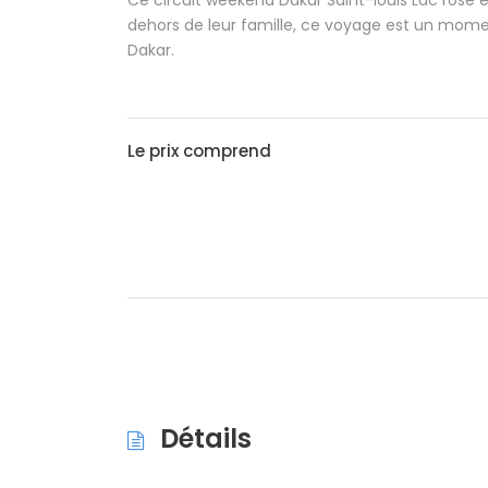
Ce circuit weekend Dakar Saint-louis Lac rose 
dehors de leur famille, ce voyage est un momen
Dakar.
Le prix comprend
Détails