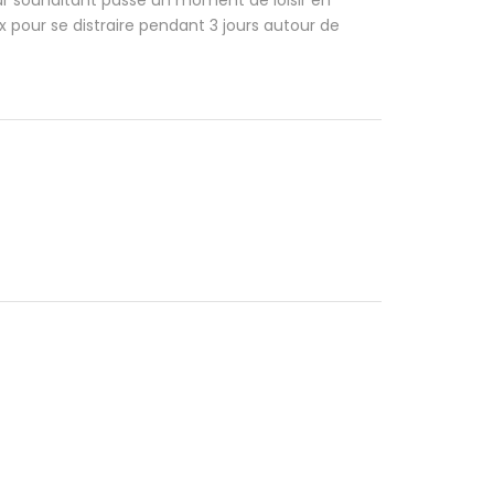
ar souhaitant passé un moment de loisir en
 pour se distraire pendant 3 jours autour de