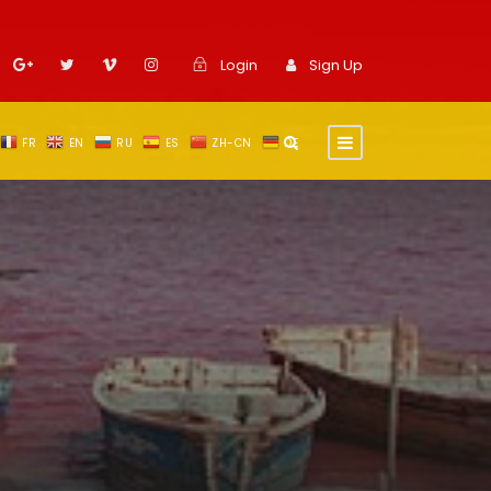
Login
Sign Up
FR
EN
RU
ES
ZH-CN
DE